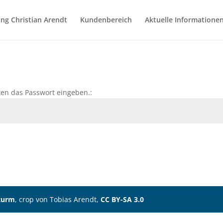
ng Christian Arendt
Kundenbereich
Aktuelle Informatione
en das Passwort eingeben.:
turm
, crop von Tobias Arendt,
CC BY-SA 3.0